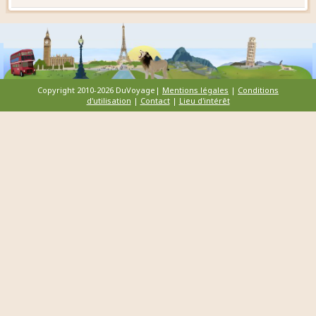
Copyright 2010-2026 DuVoyage|
Mentions légales
|
Conditions
d'utilisation
|
Contact
|
Lieu d'intérêt