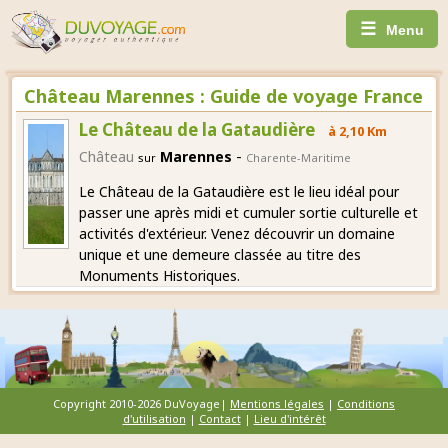
☰
Menu
Château Marennes : Guide de voyage France
Le Château de la Gataudière
à 2,10 Km
-
Château
Marennes
sur
Charente-Maritime
Le Château de la Gataudière est le lieu idéal pour
passer une après midi et cumuler sortie culturelle et
activités d'extérieur. Venez découvrir un domaine
unique et une demeure classée au titre des
Monuments Historiques.
Copyright 2010-2026 DuVoyage|
Mentions légales
|
Conditions
d'utilisation
|
Contact
|
Lieu d'intérêt