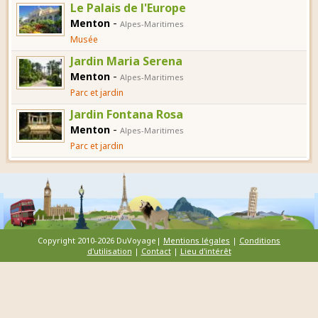
Le Palais de l'Europe
-
Menton
Alpes-Maritimes
Musée
Jardin Maria Serena
-
Menton
Alpes-Maritimes
Parc et jardin
Jardin Fontana Rosa
-
Menton
Alpes-Maritimes
Parc et jardin
Copyright 2010-2026 DuVoyage|
Mentions légales
|
Conditions
d'utilisation
|
Contact
|
Lieu d'intérêt