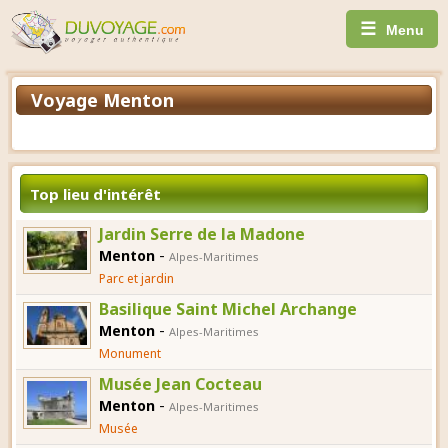
☰
Menu
Voyage Menton
Top lieu d'intérêt
Jardin Serre de la Madone
-
Menton
Alpes-Maritimes
Parc et jardin
Basilique Saint Michel Archange
-
Menton
Alpes-Maritimes
Monument
Musée Jean Cocteau
-
Menton
Alpes-Maritimes
Musée