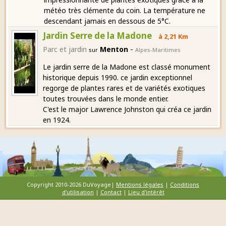
météo très clémente du coin. La température ne
descendant jamais en dessous de 5°C.
Jardin Serre de la Madone
à 2,21 Km
-
Parc et jardin
Menton
sur
Alpes-Maritimes
Le jardin serre de la Madone est classé monument
historique depuis 1990. ce jardin exceptionnel
regorge de plantes rares et de variétés exotiques
toutes trouvées dans le monde entier.
C'est le major Lawrence Johnston qui créa ce jardin
en 1924.
Copyright 2010-2026 DuVoyage|
Mentions légales
|
Conditions
d'utilisation
|
Contact
|
Lieu d'intérêt