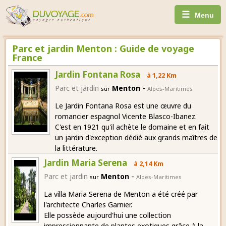
☰
Menu
Parc et jardin Menton : Guide de voyage
France
Jardin Fontana Rosa
à 1,22 Km
-
Parc et jardin
Menton
sur
Alpes-Maritimes
Le Jardin Fontana Rosa est une œuvre du
romancier espagnol Vicente Blasco-Ibanez.
C'est en 1921 qu'il achète le domaine et en fait
un jardin d'exception dédié aux grands maîtres de
la littérature.
Jardin Maria Serena
à 2,14 Km
-
Parc et jardin
Menton
sur
Alpes-Maritimes
La villa Maria Serena de Menton a été créé par
l'architecte Charles Garnier.
Elle possède aujourd'hui une collection
impressionnante de plantes exotiques grâce à la