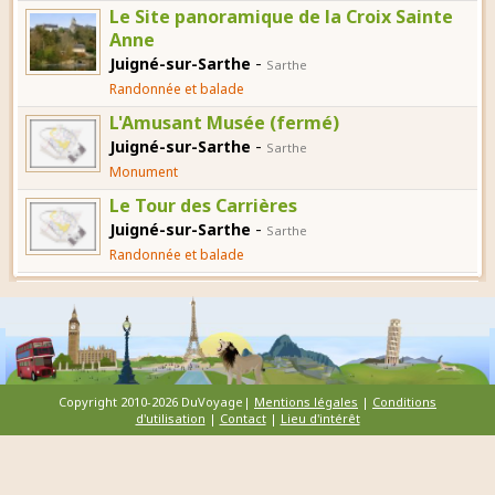
Le Site panoramique de la Croix Sainte
Anne
-
Juigné-sur-Sarthe
Sarthe
Randonnée et balade
L'Amusant Musée (fermé)
-
Juigné-sur-Sarthe
Sarthe
Monument
Le Tour des Carrières
-
Juigné-sur-Sarthe
Sarthe
Randonnée et balade
Copyright 2010-2026 DuVoyage|
Mentions légales
|
Conditions
d'utilisation
|
Contact
|
Lieu d'intérêt