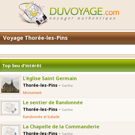
Voyage Thorée-les-Pins
Top lieu d'intérêt
L'église Saint Germain
-
Thorée-les-Pins
Sarthe
Monument
Le sentier de Randonnée
-
Thorée-les-Pins
Sarthe
Randonnée et balade
La Chapelle de la Commanderie
-
Thorée-les-Pins
Sarthe