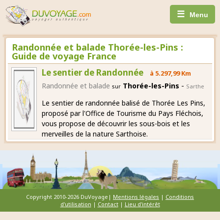
☰
Menu
Randonnée et balade Thorée-les-Pins :
Guide de voyage France
Le sentier de Randonnée
à 5.297,99 Km
-
Randonnée et balade
Thorée-les-Pins
sur
Sarthe
Le sentier de randonnée balisé de Thorée Les Pins,
proposé par l'Office de Tourisme du Pays Fléchois,
vous propose de découvrir les sous-bois et les
merveilles de la nature Sarthoise.
Copyright 2010-2026 DuVoyage|
Mentions légales
|
Conditions
d'utilisation
|
Contact
|
Lieu d'intérêt