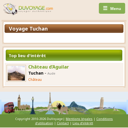
☰
Menu
Voyage Tuchan
Top lieu d'intérêt
Château d’Aguilar
-
Tuchan
Aude
Château
Copyright 2010-2026 DuVoyage|
Mentions légales
|
Conditions
d'utilisation
|
Contact
|
Lieu d'intérêt