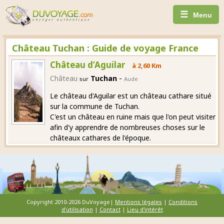
☰
Menu
Château Tuchan : Guide de voyage France
Château d’Aguilar
à 2,60 Km
-
Château
Tuchan
sur
Aude
Le château d'Aguilar est un château cathare situé
sur la commune de Tuchan.
C'est un château en ruine mais que l'on peut visiter
afin d'y apprendre de nombreuses choses sur le
châteaux cathares de l'époque.
Copyright 2010-2026 DuVoyage|
Mentions légales
|
Conditions
d'utilisation
|
Contact
|
Lieu d'intérêt