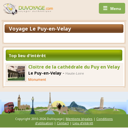
☰
Menu
Voyage Le Puy-en-Velay
Top lieu d'intérêt
Cloitre de la cathédrale du Puy en Velay
-
Le Puy-en-Velay
Haute-Loire
Monument
Copyright 2010-2026 DuVoyage|
Mentions légales
|
Conditions
d'utilisation
|
Contact
|
Lieu d'intérêt