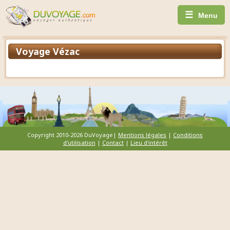
☰
Menu
Voyage Vézac
Copyright 2010-2026 DuVoyage|
Mentions légales
|
Conditions
d'utilisation
|
Contact
|
Lieu d'intérêt