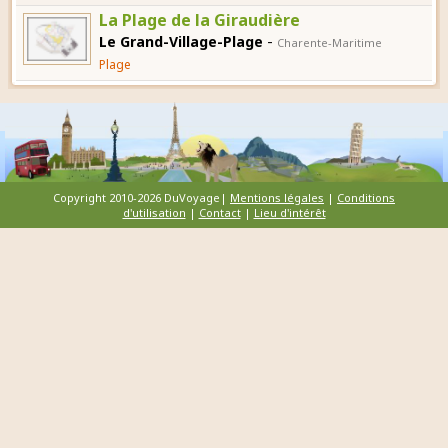
La Plage de la Giraudière
-
Le Grand-Village-Plage
Charente-Maritime
Plage
Copyright 2010-2026 DuVoyage|
Mentions légales
|
Conditions
d'utilisation
|
Contact
|
Lieu d'intérêt