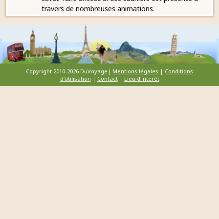
travers de nombreuses animations.
Copyright 2010-2026 DuVoyage|
Mentions légales
|
Conditions
d'utilisation
|
Contact
|
Lieu d'intérêt