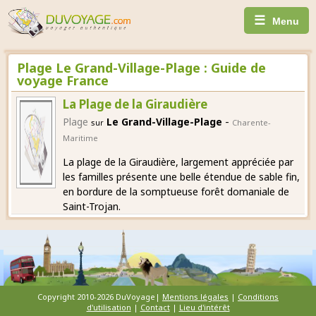
☰
Menu
Plage Le Grand-Village-Plage : Guide de
voyage France
La Plage de la Giraudière
-
Plage
Le Grand-Village-Plage
sur
Charente-
Maritime
La plage de la Giraudière, largement appréciée par
les familles présente une belle étendue de sable fin,
en bordure de la somptueuse forêt domaniale de
Saint-Trojan.
Copyright 2010-2026 DuVoyage|
Mentions légales
|
Conditions
d'utilisation
|
Contact
|
Lieu d'intérêt