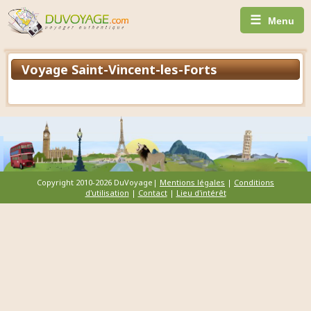
☰
Menu
Voyage Saint-Vincent-les-Forts
Copyright 2010-2026 DuVoyage|
Mentions légales
|
Conditions
d'utilisation
|
Contact
|
Lieu d'intérêt