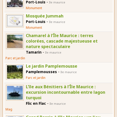
-
Port-Louis
Ile maurice
Monument
Mosquée Jummah
-
Port-Louis
Ile maurice
Monument
Chamarel à l’Île Maurice : terres
colorées, cascade majestueuse et
nature spectaculaire
-
Tamarin
Ile maurice
Parc et jardin
Le jardin Pamplemousse
-
Pamplemousses
Ile maurice
Parc et jardin
L’île aux Bénitiers à l’Île Maurice :
excursion incontournable entre lagon
turquoi
-
Flic en Flac
Ile maurice
Mag