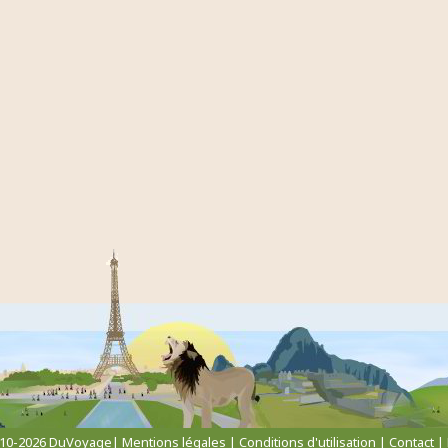
010-2026 DuVoyage|
Mentions légales
|
Conditions d'utilisation
|
Contact
|