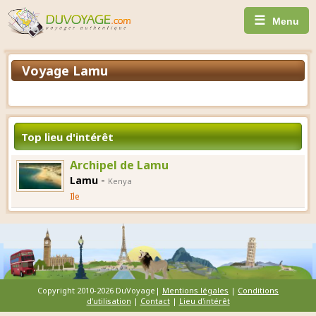
☰
Menu
Voyage Lamu
Top lieu d'intérêt
Archipel de Lamu
-
Lamu
Kenya
Ile
Copyright 2010-2026 DuVoyage|
Mentions légales
|
Conditions
d'utilisation
|
Contact
|
Lieu d'intérêt