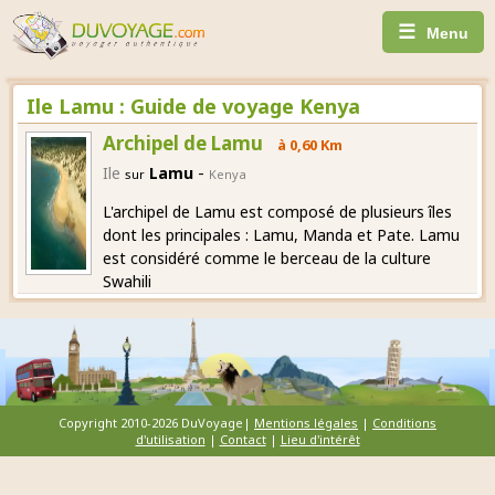
☰
Menu
Ile Lamu : Guide de voyage Kenya
Archipel de Lamu
à 0,60 Km
-
Ile
Lamu
sur
Kenya
L'archipel de Lamu est composé de plusieurs îles
dont les principales : Lamu, Manda et Pate. Lamu
est considéré comme le berceau de la culture
Swahili
Copyright 2010-2026 DuVoyage|
Mentions légales
|
Conditions
d'utilisation
|
Contact
|
Lieu d'intérêt