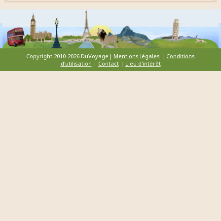
Copyright 2010-2026 DuVoyage|
Mentions légales
|
Conditions
d'utilisation
|
Contact
|
Lieu d'intérêt