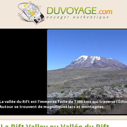
La vallée du Rift est l'immense faille de 7 000 kms qui traverse l'É
Autour se trouvent de magnifiques lacs et montagnes.
La Rift Valley ou Vallée du Rift