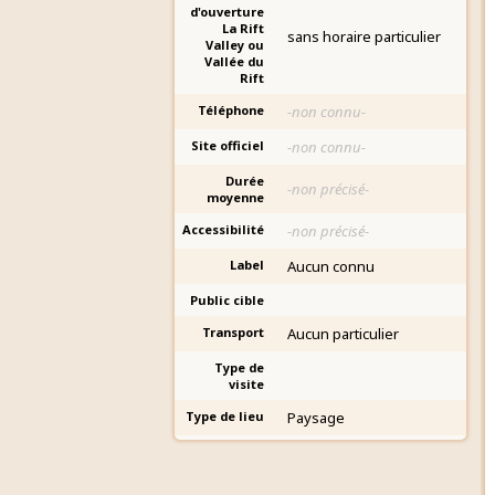
d'ouverture
La Rift
sans horaire particulier
Valley ou
Vallée du
Rift
Téléphone
-non connu-
Site officiel
-non connu-
Durée
-non précisé-
moyenne
Accessibilité
-non précisé-
Label
Aucun connu
Public cible
Transport
Aucun particulier
Type de
visite
Type de lieu
Paysage