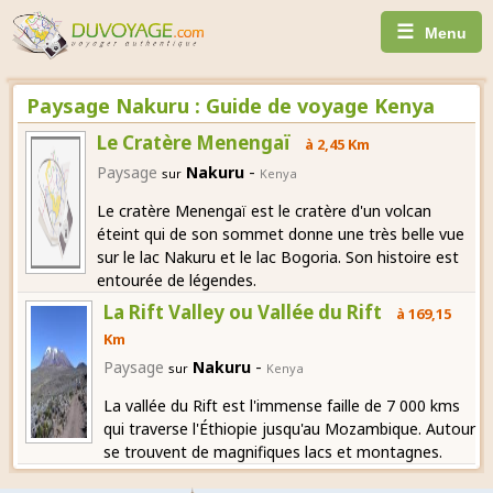
☰
Menu
Paysage Nakuru : Guide de voyage Kenya
Le Cratère Menengaï
à 2,45 Km
-
Paysage
Nakuru
sur
Kenya
Le cratère Menengaï est le cratère d'un volcan
éteint qui de son sommet donne une très belle vue
sur le lac Nakuru et le lac Bogoria. Son histoire est
entourée de légendes.
La Rift Valley ou Vallée du Rift
à 169,15
Km
-
Paysage
Nakuru
sur
Kenya
La vallée du Rift est l'immense faille de 7 000 kms
qui traverse l'Éthiopie jusqu'au Mozambique. Autour
se trouvent de magnifiques lacs et montagnes.