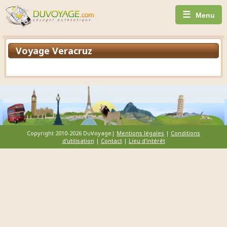
☰
Menu
Voyage Veracruz
Copyright 2010-2026 DuVoyage|
Mentions légales
|
Conditions
d'utilisation
|
Contact
|
Lieu d'intérêt