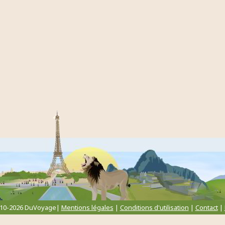
010-2026 DuVoyage|
Mentions légales
|
Conditions d'utilisation
|
Contact
|