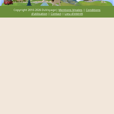
Copyright 2010-2026 DuVoyage|
Mentions légales
|
Conditions
d'utilisation
|
Contact
|
Lieu d'intérêt