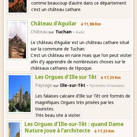
comme beaucoup d'autre dans ce département
c'est un château cathare.
Château d’Aguilar
à 11,88 Km
-
Château
Tuchan
sur
Aude
Le château d'Aguilar est un château cathare situé
sur la commune de Tuchan.
C'est un château en ruine mais que l'on peut visiter
afin d'y apprendre de nombreuses choses sur le
châteaux cathares de l'époque.
Les Orgues d’Ille sur Têt
à 17,23 Km
-
Paysage
Ille-sur-Têt
sur
Pyrénées-Orientales
Les falaises calcaire d'Ille sur Têt ont formés de
magnifiques Orgues très prisées par les
touristes.
Très beau site à visiter.
Les Orgues d’Ille-sur-Têt : quand Dame
Nature joue à l’architecte
à 17,23 Km