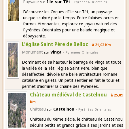
-
Paysage
Ille-sur-Têt
sur
Pyrénées-Orientales
Découvrez les Orgues d’Ille-sur-Têt, un paysage
unique sculpté par le temps. Entre falaises ocres et
formes étonnantes, explorez ce joyau naturel des
Pyrénées-Orientales pour une balade magique et
dépaysante.
L'église Saint Père de Belloc
à 21,03 Km
-
Monument
Vinça
sur
Pyrénées-Orientales
Dominant de sa hauteur le barrage de Vinça et toute
la vallée de la Têt, l'église Saint Père, bien que
désaffectée, dévoile une belle architecture romane
catalane en galets. Un petit sentier en fait le tour et
permet d'admirer la chaine des Pyrénées.
Château médiéval de Castelnou
à 25,09
Km
-
Château
Castelnou
sur
Pyrénées-Orientales
Château du Xème siècle, le château de Castelnou
séduira petits et grands grâce à ses jardins et ses