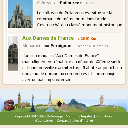
-
Château
Puilaurens
sur
Aude
Le château de Puilaurens est situé sur la
commune du même nom dans l'Aude.
C'est un château classé monument historique.
Aux Dames de France
à 26,61 Km
-
Monument
Perpignan
sur
Pyrénées-Orientales
L'ancien magasin "Aux Dames de France"
magnifiquement réhabilité au début du XXIème siècle
est une merveille d'architecture. Il abrite aujourd'hui à
nouveau de nombreux commerces et communique
avec un parking souterrain.
Copyright 2010-2026 DuVoyage|
Mentions légales
|
Conditions
d'utilisation
|
Contact
|
Lieu d'intérêt