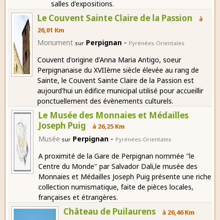
salles d'expositions.
Le Couvent Sainte Claire de la Passion
à
26,01 Km
-
Monument
Perpignan
sur
Pyrénées-Orientales
Couvent d'origine d'Anna Maria Antigo, soeur
Perpignanaise du XVIIème siècle élevée au rang de
Sainte, le Couvent Sainte Claire de la Passion est
aujourd'hui un édifice municipal utilisé pour accueillir
ponctuellement des évènements culturels.
Le Musée des Monnaies et Médailles
Joseph Puig
à 26,25 Km
-
Musée
Perpignan
sur
Pyrénées-Orientales
A proximité de la Gare de Perpignan nommée "le
Centre du Monde" par Salvador Dali,le musée des
Monnaies et Médailles Joseph Puig présente une riche
collection numismatique, faite de pièces locales,
françaises et étrangères.
Château de Puilaurens
à 26,46 Km