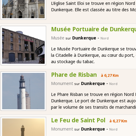
L’église Saint Eloi se trouve en région Nor
Dunkerque. Elle est classée au titre des 
Musée Portuaire de Dunkerq
-
Musée
Dunkerque
sur
Nord
Le Musée Portuaire de Dunkerque se trouve
la Citadelle à Dunkerque, au cœur du port, 
au stockage du tabac.
Phare de Risban
à 6,27 Km
-
Monument
Dunkerque
sur
Nord
Le Phare Risban se trouve en région Nord P
Dunkerque. Le port de Dunkerque est aujo
par le volume de ses transits de marchandi
Le Feu de Saint Pol
à 6,27 Km
-
Monument
Dunkerque
sur
Nord