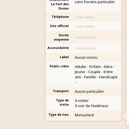
sans horaire particulier
Le Fort des
Dunes
Téléphone
-non connu-
Site officiel
-non connu-
Durée
-non précisé-
moyenne
Accessibilité
-non précisé-
Label
Aucun connu
Public cible
Adulte - Enfant - Ados -
Jeune - Couple - Entre
ami - Famille - Handicapé
-
Transport
Aucun particulier
Type de
A visiter
visite
A voir de l'extérieur
Type de lieu
Monument