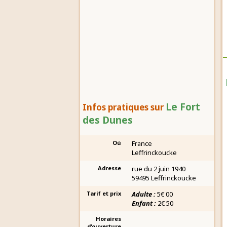
Le Fort
Infos pratiques sur
des Dunes
Où
France
Leffrinckoucke
Adresse
rue du 2 juin 1940
59495 Leffrinckoucke
Tarif et prix
Adulte :
5€ 00
Enfant :
2€ 50
Horaires
d'ouverture