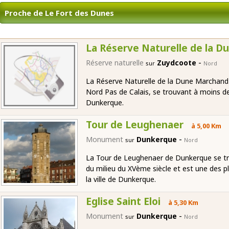
Proche de Le Fort des Dunes
La Réserve Naturelle de la 
-
Réserve naturelle
Zuydcoote
sur
Nord
La Réserve Naturelle de la Dune Marchand 
Nord Pas de Calais, se trouvant à moins de 
Dunkerque.
Tour de Leughenaer
à 5,00 Km
-
Monument
Dunkerque
sur
Nord
La Tour de Leughenaer de Dunkerque se tro
du milieu du XVème siècle et est une des p
la ville de Dunkerque.
Eglise Saint Eloi
à 5,30 Km
-
Monument
Dunkerque
sur
Nord