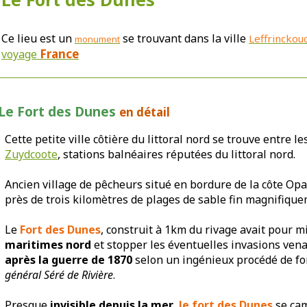
Ce lieu est un
se trouvant dans la ville
Leffrinckou
monument
France
voyage
Le Fort des Dunes
en détail
Cette petite ville côtière du littoral nord se trouve entre l
Zuydcoote
, stations balnéaires réputées du littoral nord.
Ancien village de pêcheurs situé en bordure de la côte Opal
près de trois kilomètres de plages de sable fin magnifiqu
Le
Fort des Dunes
, construit à 1km du rivage avait pour 
maritimes nord
et stopper les éventuelles invasions vena
après la guerre de 1870
selon un ingénieux procédé de for
général Séré de Rivière
.
Presque
invisible depuis la mer
,
le fort des Dunes
se cam