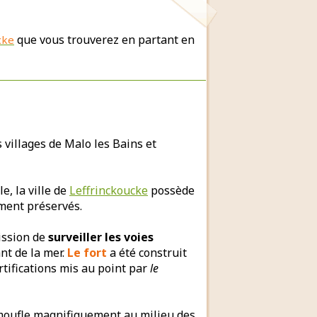
que vous trouverez en partant en
cke
es villages de Malo les Bains et
e, la ville de
Leffrinckoucke
possède
ement préservés.
mission de
surveiller les voies
nt de la mer.
Le fort
a été construit
tifications mis au point par
le
oufle magnifiquement au milieu des